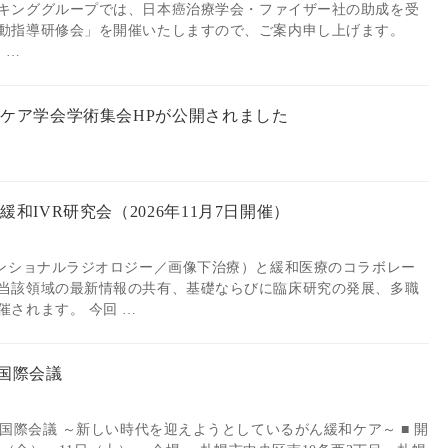
logyワーキンググループでは、日本癌治療学会・ファイザー社の助成を受
動指導研修会」を開催いたしますので、ご案内申し上げます。
 …
ブケア学会学術集会HPが公開されました
和IVR研究会（2026年11月7日開催）
ベンショナルラジオロジー／画像下治療）と緩和医療のコラボレー
当該領域の最新情報の共有、基礎ならびに臨床研究の発展、多職
されます。 今回 …
る国際会議
る国際会議 ～新しい時代を迎えようとしているがん緩和ケア～ ■ 開