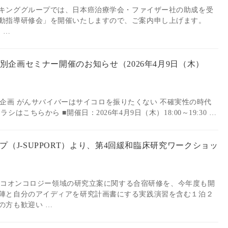
logyワーキンググループでは、日本癌治療学会・ファイザー社の助成を受
動指導研修会」を開催いたしますので、ご案内申し上げます。
 …
ogy Day特別企画セミナー開催のお知らせ（2026年4月9日（木）
ogy Day特別企画 がんサバイバーはサイコロを振りたくない 不確実性の時代
はこちらから ■開催日：2026年4月9日（木）18:00～19:30 …
（J-SUPPORT）より、第4回緩和臨床研究ワークショッ
・サイコオンコロジー領域の研究立案に関する合宿研修を、今年度も開
陣と自分のアイディアを研究計画書にする実践演習を含む１泊２
の方も歓迎い …