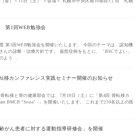
0日（金）～11日（土） ＜会場＞ 札幌市中央区南10条西3丁目 札幌
度 第1回WEB勉強会
年度 第1回WEB勉強会を開催いたします。 今回のテーマは、認知機
さんの診断・治療方針です。 仮想症例をもとに、「BSCでよい」
のよう …
骨転移カンファレンス実践セミナー開催のお知らせ
骨転移と骨の健康部会では、7月18日（土）に「第4回 骨転移カ
m BMCB “Sessa” -」を開催いたします。 これまで250名以上の医
 WG 「高齢がん患者に対する運動指導研修会」を開催