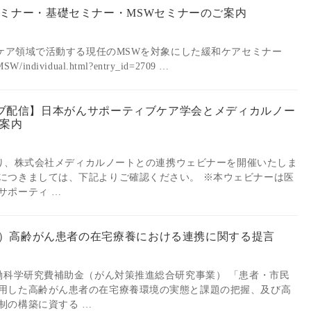
ミナー・基礎セミナー・MSWセミナーのご案内
和ケア領域で活動する現任のMSWを対象にした緩和ケアセミナー
/MSW/individual.html?entry_id=2709 …
からライブ配信】日本がんサポーティブケア学会とメディカルノー
案内
分より、株式会社メディカルノートとの連携ウェビナーを開催いたしま
につきましては、下記よりご確認ください。 ※本ウェビナーは医
サポーティ …
開催）高齢がん患者の在宅療養における連携に関する提言
労働科学研究費補助金（がん対策推進総合研究事業） 「患者・市民
用した高齢がん患者の在宅療養環境の実態と課題の把握、及び高
制の構築に資する …