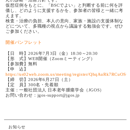
んの診断・治療方針です。
仮想症例をもとに、「BSCでよい」と判断する前に何を評
価し、どのように支援するかを、参加者の皆様と一緒に考
えます。
検査・治療の負担、本人の意向、家族・施設の支援体制な
どについて、多職種の視点から議論する勉強会です。ぜひ
ご参加ください。
開催パンフレット
【日 時】2026年7月3日（金）18:30～20:30
【形 式】WEB開催（Zoomミーティング）
【参加費】無料
【申 込】
https://us02web.zoom.us/meeting/register/QhqAuRk7RCuOS
【締 切】2026年6月27日（土）
【定 員】300名・先着順
主催：一般社団法人 日本老年腫瘍学会（JGOS）
お問い合わせ：jgos-support@jgos.jp
お知らせ