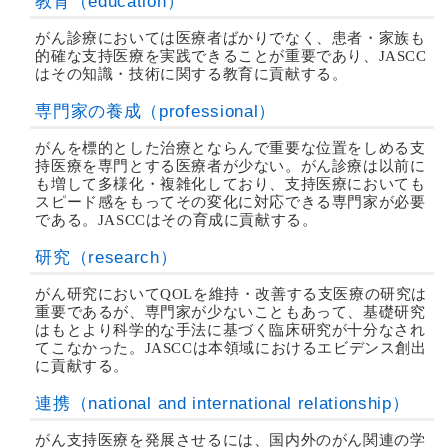
教育（education）
がん診療においては医療者ばかりでなく、患者・家族も
的確な支持医療を実践できることが重要であり、JASCC
はその知識・技術に関する教育に貢献する。
専門家の養成（professional）
がんを標的とした治療とならんで重要な位置をしめる支
持医療を専門とする医療者が少ない。がん診療は以前に
も増して多様化・複雑化しており、支持医療においても
スピード感をもってその変化に対応できる専門家が必要
である。JASCCはその育成に貢献する。
研究（research）
がん研究においてQOLを維持・改善する支医療の研究は
重要であるが、専門家が少ないこともあって、基礎研究
はもとより科学的な手法に基づく臨床研究が十分なされ
てこなかった。JASCCは本領域におけるエビデンス創出
に貢献する。
連携（national and international relationship）
がん支持医療を発展させるには、国内外のがん関連の学