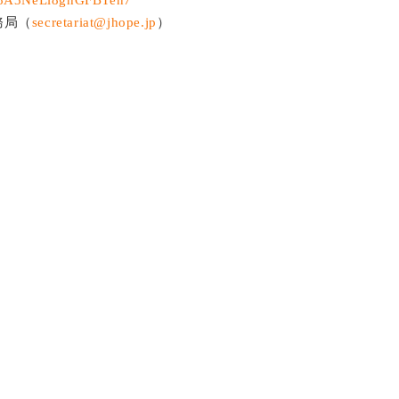
務局（
secretariat@jhope.jp
）