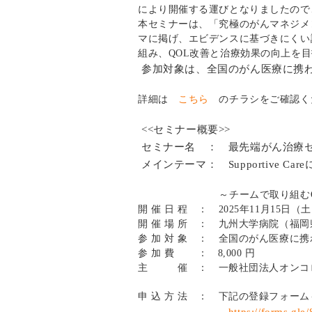
により開催する運びとなりましたので
本セミナーは、「究極のがんマネジメント」として
マに掲げ、エビデンスに基づきにくい
組み、QOL改善と治療効果の向上を
参加対象は、全国のがん医療に携わ
詳細は
こちら
のチラシをご確認く
<<
セミナー概要
>>
セミナー名
：
最先端がん治療セ
メインテーマ
：
Supportive Ca
～チームで取り組む
開 催 日 程 ： 2025年11月15日（土
開 催 場 所 ： 九州大学病院（福
参 加 対 象 ： 全国のがん医療に
参 加 費 ： 8,000 円
主 催 ： 一般社団法人オンコロ
申 込 方 法 ： 下記の登録フォー
https://forms.g