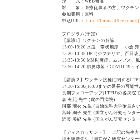
形 式：WEB開催
対 象：医療従事者の方、ワクチン
参加費用：無料
申込URL：
https://forms.office.com/
プログラム(予定)
【講演1】ワクチンの各論
13:00-13:20 水痘・帯状疱疹 小倉
13:20-13:35 DPT(ジフテリア、
13:35-13:50 MMR(麻疹、ムンプス
13:50-14:20 肺炎球菌・COVI
【講演２】ワクチン接種に関するLTF
14:30-15:30(16:00までの延長の可能
長期フォローアップ(LTFU)の各病院
森 有紀 先生 (虎の門病院)
阿部 瑠衣 先生 (自治医科大学附属さ
宮崎 絢子 先生 (国立がん研究センタ
近藤 美紀 先生 (国立がん研究センタ
【ディスカッサント】 上記の先生方
福田隆浩先生（国立がん研究センター