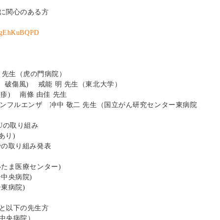
に関心のある方
r/jgEhKuBQPD
 翔 先生（虎の門病院）
百日咳、破傷風) 戒能 明 先生（東北大学）
、風疹) 南條 由佳 先生
D-19・インフルエンザ 冲中 敬二 先生（国立がん研究センター東病院
Uの取り組み
性あり)
での取り組み発表
いたま医療センター)
ー中央病院)
ー東病院)
と以下の先生方
中央病院）