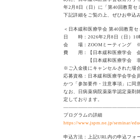
年2月8日（日）に「第40回教育
下記詳細をご覧の上、ぜひお申込
＜日本緩和医療学会 第40回教育
日 時：2026年2月8日（日）10
会 場：ZOOMミーティング ※
費 用：【日本緩和医療学会 会員
【日本緩和医療学会 非会員
※ご入金後にキャンセルされた場
応募資格：日本緩和医療学会学会
かつ「参加要件・注意事項」に同意
なお、日病薬病院薬薬学認定薬剤
定しております。
———————————————
プログラムの詳細
https://www.jspm.ne.jp/seminar/edu
申込方法：上記URL内の申込フォ