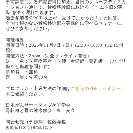
事前課題による知識習得に加え、当日のグループディスカ
ッションを通じて、骨転移診療における チーム医療の実
際 を深く理解できます。
過去参加者の90％以上が「受けてよかった！」と回答。
全国で類のない骨転移診療を実践的に学べるセミナーに、
ぜひご参加ください。
開催概要
開催日時：2025年11月9日（日）12:30～16:00（12:15開
場）
開催方法：Zoom（完全オンライン開催）
対 象：医療従事者（医師・看護師・薬剤師・リハビリ
職など職種を問わず）
参加費 ：無料
定 員：先着50名
プログラム・申込方法の詳細は
こちらのPDF（セミナー）
をご確認ください。
日本がんサポーティブケア学会
骨転移と骨の健康部会 東 光久
問合せ先（事務局）佐藤淳也
junya.sato@sums.ac.jp