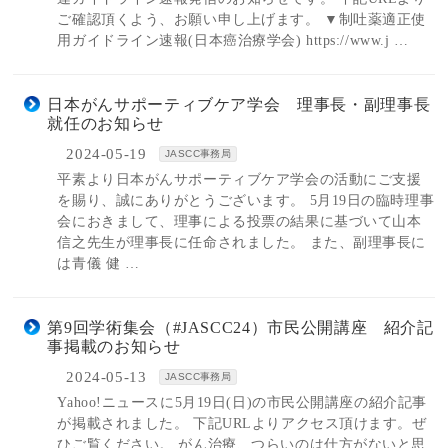
ご確認頂くよう、お願い申し上げます。 ▼制吐薬適正使
用ガイドライン速報(日本癌治療学会) https://www.j …
日本がんサポーティブケア学会 理事長・副理事長
就任のお知らせ
2024-05-19
JASCC事務局
平素より日本がんサポーティブケア学会の活動にご支援
を賜り、誠にありがとうございます。 5月19日の臨時理事
会におきまして、理事による投票の結果に基づいて山本
信之先生が理事長に任命されました。 また、副理事長に
は青儀 健 …
第9回学術集会（#JASCC24）市民公開講座 紹介記
事掲載のお知らせ
2024-05-13
JASCC事務局
Yahoo!ニュースに5月19日(日)の市民公開講座の紹介記事
が掲載されました。 下記URLよりアクセス頂けます。ぜ
ひご覧ください。 がん治療、つらいのは仕方がないと思