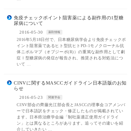
免疫チェックポイント阻害薬による副作用の1型糖
尿病について
2016-05-30
薬剤情報
2016年5月18日付で、日本糖尿病学会より免疫チェックポ
イント阻害薬であるヒト型抗ヒトPD-1モノクローナル抗
体ニボルマブ（オプジーボ(R)）の重篤な副作用として劇
症Ⅰ型糖尿病の発症が報告され、推奨される対処法につ
いて …
CINVに関するMASCCガイドライン日本語版のお知
らせ
2016-05-23
関連学会
CINV部会の齊藤光江部会長とJASCCの理事会コアメンバ
ーで日本語訳をチェック・修正したものが掲載されてい
ます。日本癌治療学会編「制吐薬適正使用ガイドライ
ン」とは異なるところがあります。追ってその違いを紹
介していきたい …