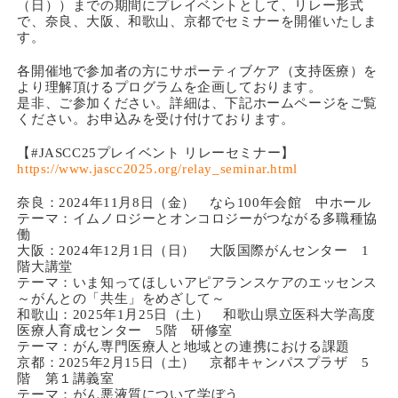
（日））までの期間にプレイベントとして、リレー形式
で、奈良、大阪、和歌山、京都でセミナーを開催いたしま
す。
各開催地で参加者の方にサポーティブケア（支持医療）を
より理解頂けるプログラムを企画しております。
是非、ご参加ください。詳細は、下記ホームページをご覧
ください。お申込みを受け付けております。
【#JASCC25プレイベント リレーセミナー】
https://www.jascc2025.org/relay_seminar.html
奈良：2024年11月8日（金） なら100年会館 中ホール
テーマ：イムノロジーとオンコロジーがつながる多職種協
働
大阪：2024年12月1日（日） 大阪国際がんセンター 1
階大講堂
テーマ：いま知ってほしいアピアランスケアのエッセンス
～がんとの「共生」をめざして～
和歌山：2025年1月25日（土） 和歌山県立医科大学高度
医療人育成センター 5階 研修室
テーマ：がん専門医療人と地域との連携における課題
京都：2025年2月15日（土） 京都キャンパスプラザ 5
階 第１講義室
テーマ：がん悪液質について学ぼう