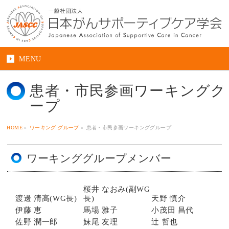
MENU
患者・市民参画ワーキンググ
ープ
HOME
»
ワーキング グループ
»
患者・市民参画ワーキンググループ
ワーキンググループメンバー
桜井 なおみ(副WG
渡邊 清高(WG長)
長)
天野 慎介
伊藤 恵
馬場 雅子
小茂田 昌代
佐野 潤一郎
妹尾 友理
辻 哲也