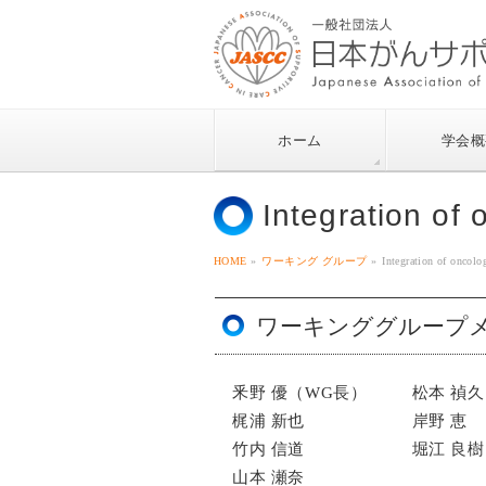
ホーム
学会概
Integration of
HOME
»
ワーキング グループ
»
Integration of oncolo
ワーキンググループ
釆野 優（WG長）
松本 禎
梶浦 新也
岸野 恵
竹内 信道
堀江 良樹
山本 瀬奈