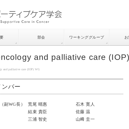
要
部会
ワーキンググループ
お
 oncology and palliative care (IO
gy and palliative care (IOP) WG
メンバー
久（副WG長）
荒尾 晴惠
石木 寛人
結束 貴臣
佐藤 温
三浦 智史
山﨑 圭一