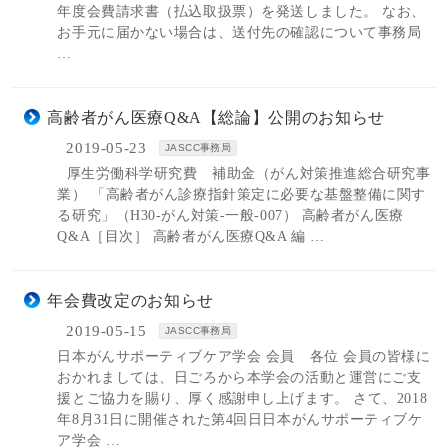
年度会費請求書（払込取扱票）を発送しました。 なお、
お手元に届かない場合は、送付先の確認について事務局
…
高齢者がん医療Q&A【総論】公開のお知らせ
2019-05-23
JASCC事務局
厚生労働科学研究費 補助金（がん対策推進総合研究事
業） 「高齢者がん診療指針策定に必要な基盤整備に関す
る研究」（H30-がん対策-一般-007） 高齢者がん医療
Q&A［目次］ 高齢者がん医療Q&A 編 …
年会費改定のお知らせ
2019-05-15
JASCC事務局
日本がんサポーティブケア学会 会員 各位 会員の皆様に
おかれましては、日ごろから本学会の活動と運営にご支
援とご協力を賜り、厚く感謝申し上げます。 さて、2018
年8月31日に開催された第4回日日本がんサポーティブケ
ア学会 …