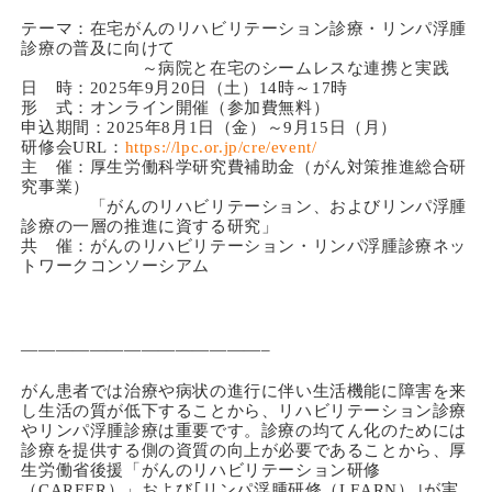
テーマ：在宅がんのリハビリテーション診療・リンパ浮腫
診療の普及に向けて
～病院と在宅のシームレスな連携と実践
日 時：2025年9月20日（土）14時～17時
形 式：オンライン開催（参加費無料）
申込期間：2025年8月1日（金）～9月15日（月）
研修会URL：
https://lpc.or.jp/cre/event/
主 催：厚生労働科学研究費補助金（がん対策推進総合研
究事業）
「がんのリハビリテーション、およびリンパ浮腫
診療の一層の推進に資する研究」
共 催：がんのリハビリテーション・リンパ浮腫診療ネッ
トワークコンソーシアム
——————————————–
がん患者では治療や病状の進行に伴い生活機能に障害を来
し生活の質が低下することから、リハビリテーション診療
やリンパ浮腫診療は重要です。診療の均てん化のためには
診療を提供する側の資質の向上が必要であることから、厚
生労働省後援「がんのリハビリテーション研修
（CAREER）」および｢リンパ浮腫研修（LEARN）｣が実