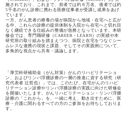
施されており、これまで、前者では約６万名、後者では約
5千名のがん診療に携わる医療従事者が受講し成果をあげ
ています。
一方、がん患者の療養の場が病院から地域・在宅へと広が
る中、これらの診療の提供体制を入院から在宅へと切れ目
なく継続できる仕組みの整備が急務となっています。本研
修会では、専門職研修（CAREER・LEARN）の実績や本
研究班の取り組みを踏まえつつ、病院と在宅をつなぐシー
ムレスな連携の現状と課題、そしてその実践例について、
多角的な視点から共有・議論します。
「厚労科研補助金（がん対策）がんのリハビリテーショ
ン、およびリンパ浮腫診療の一層の推進に資する研究（研
究代表者 辻哲也）」では、このたび、在宅がんのリハビ
リテーション診療やリンパ浮腫診療の実践に向けた研修会
を開催いたします。がんリハビリテーション・リンパ浮腫
診療の「これから」を、一緒に考え、動き出すために、医
療・介護に関わるすべての方のご参加をお待ちしておりま
す。