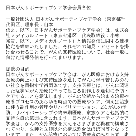
日本がんサポーティブケア学会会員各位
一般社団法人 日本がんサポーティブケア学会（東京都千
代田区、理事長：山本
信之、以下、日本がんサポーティブケア学会）は、株式会
社メディカルノート（東京都港区、代表取締役：小林
裕貴、以下、メディカルノート）と情報発信に関する連携
協定を締結いたしました。それぞれの知見・アセットを掛
け合わせることで、がんの支持医療について、社会一般に
向けた情報発信を行ってまいります。
提携の目的
日本がんサポーティブケア学会は、がん医療における支持
医療の向上および支持医療を通してがんに伴う苦しみのな
い社会を目指す学術団体です。支持医療とは、がんに関連
した症状やがん治療に伴って起こる副作用を適切に予防・
ケアすることを意味します。がんの診断から始まる治療や
療養プロセスのあらゆる時点での医療やケア、例えば治療
に伴う副作用の管理やリハビリテーション、2次がんの予
防、サバイバーシップや終末期医療、家族ケアも包括的に
支持医療の範囲に含まれます。日本がんサポーティブケア
学会は、がんの支持医療を支えるさまざまな職種で構成さ
れており、医師と医師以外の構成割合はほぼ同等となって
います。また、がん診療においては医療者のみならず、患